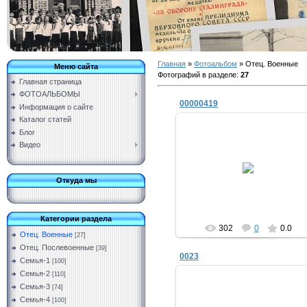
Главная
»
Фотоальбом
» Отец. Военные
Меню сайта
Фотографий в разделе
:
27
Главная страница
ФОТОАЛЬБОМЫ
00000419
Информация о сайте
Каталог статей
Блог
Видео
11.03.2019
Vermut
Откуда мы
Категории раздела
302
0
0.0
Отец. Военные
[27]
Отец. Послевоенные
[39]
0023
Семья-1
[100]
Семья-2
[110]
Семья-3
[74]
Семья-4
[100]