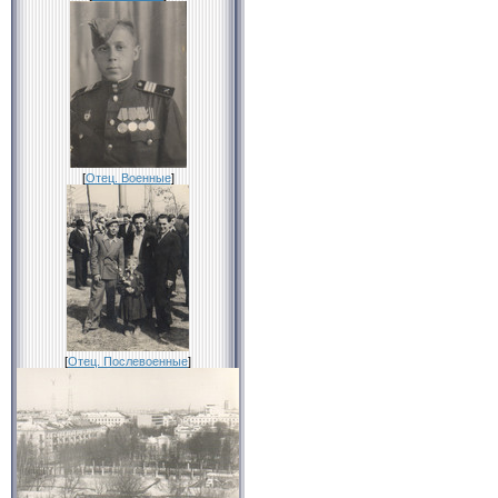
[
Отец. Военные
]
[
Отец. Послевоенные
]