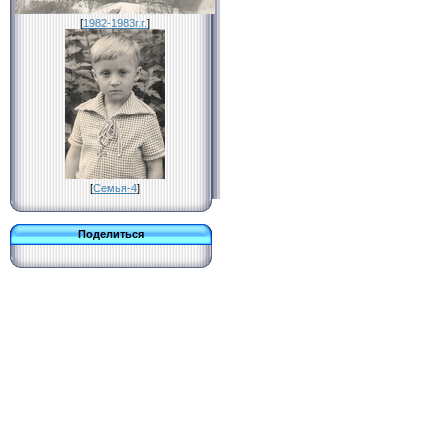
[
1982-1983г.г.
]
[
Семья-4
]
Поделиться