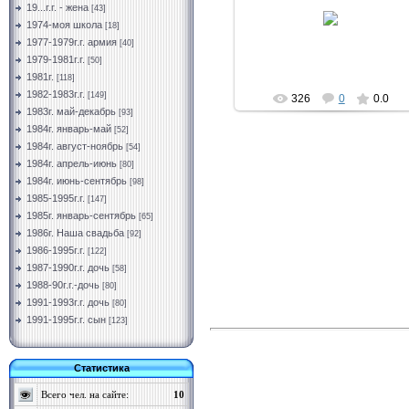
11.03.2019
19...г.г. - жена
[43]
1974-моя школа
[18]
Vermut
1977-1979г.г. армия
[40]
1979-1981г.г.
[50]
1981г.
[118]
1982-1983г.г.
[149]
326
0
0.0
1983г. май-декабрь
[93]
1984г. январь-май
[52]
1984г. август-ноябрь
[54]
1984г. апрель-июнь
[80]
1984г. июнь-сентябрь
[98]
1985-1995г.г.
[147]
1985г. январь-сентябрь
[65]
1986г. Наша свадьба
[92]
1986-1995г.г.
[122]
1987-1990г.г. дочь
[58]
1988-90г.г.-дочь
[80]
1991-1993г.г. дочь
[80]
1991-1995г.г. сын
[123]
Статистика
Всего чел. на сайте:
10