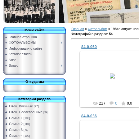
Главная
»
Фотоальбом
» 1984г. август-ноя
Меню сайта
Фотографий в разделе
:
54
Главная страница
ФОТОАЛЬБОМЫ
84-0-050
Информация о сайте
Каталог статей
Блог
Видео
11.03.2019
Vermut
Откуда мы
Категории раздела
227
0
0.0
Отец. Военные
[27]
Отец. Послевоенные
[39]
84-0-036
Семья-1
[100]
Семья-2
[110]
Семья-3
[74]
Семья-4
[100]