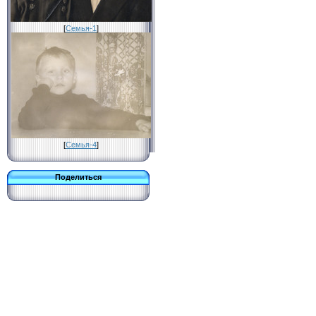
[
Семья-1
]
[
Семья-4
]
Поделиться