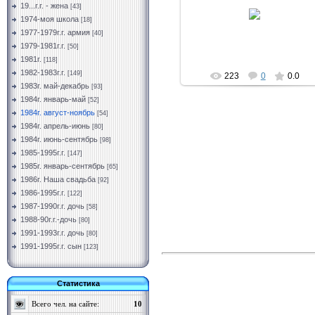
11.03.2019
19...г.г. - жена
[43]
1974-моя школа
[18]
Vermut
1977-1979г.г. армия
[40]
1979-1981г.г.
[50]
1981г.
[118]
1982-1983г.г.
[149]
223
0
0.0
1983г. май-декабрь
[93]
1984г. январь-май
[52]
1984г. август-ноябрь
[54]
1984г. апрель-июнь
[80]
1984г. июнь-сентябрь
[98]
1985-1995г.г.
[147]
1985г. январь-сентябрь
[65]
1986г. Наша свадьба
[92]
1986-1995г.г.
[122]
1987-1990г.г. дочь
[58]
1988-90г.г.-дочь
[80]
1991-1993г.г. дочь
[80]
1991-1995г.г. сын
[123]
Статистика
Всего чел. на сайте:
10