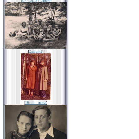
[
1977-1979г.г. армия
]
[
Семья-3
]
[
19...г.г. - жена
]