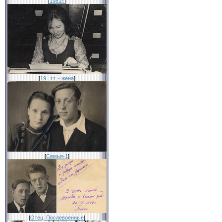
[
1981г.
]
[
19...г.г. - жена
]
[
Семья-1
]
[
Отец. Послевоенные
]