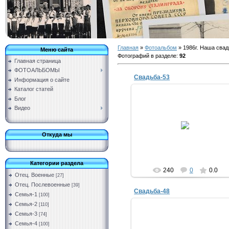
Главная
»
Фотоальбом
» 1986г. Наша свад
Меню сайта
Фотографий в разделе
:
92
Главная страница
ФОТОАЛЬБОМЫ
Свадьба-53
Информация о сайте
Каталог статей
Блог
Видео
11.03.2019
Vermut
Откуда мы
Категории раздела
240
0
0.0
Отец. Военные
[27]
Отец. Послевоенные
[39]
Свадьба-48
Семья-1
[100]
Семья-2
[110]
Семья-3
[74]
Семья-4
[100]