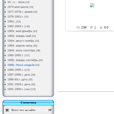
11.03.2019
19...г.г. - жена
[43]
1974-моя школа
[18]
Vermut
1977-1979г.г. армия
[40]
1979-1981г.г.
[50]
1981г.
[118]
1982-1983г.г.
[149]
238
0
0.0
1983г. май-декабрь
[93]
1984г. январь-май
[52]
1984г. август-ноябрь
[54]
1984г. апрель-июнь
[80]
1984г. июнь-сентябрь
[98]
1985-1995г.г.
[147]
1985г. январь-сентябрь
[65]
1986г. Наша свадьба
[92]
1986-1995г.г.
[122]
1987-1990г.г. дочь
[58]
1988-90г.г.-дочь
[80]
1991-1993г.г. дочь
[80]
1991-1995г.г. сын
[123]
Статистика
Всего чел. на сайте:
10