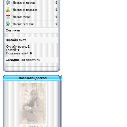
Новых за месяц:
0
Новых за неделю:
0
Новых вчера:
0
Новых сегодня:
0
Счетчики
Онлайн лист
Онлайн всего:
1
Гостей:
1
Пользователей:
0
Cегодня нас посетили
Фотокалейдоскоп