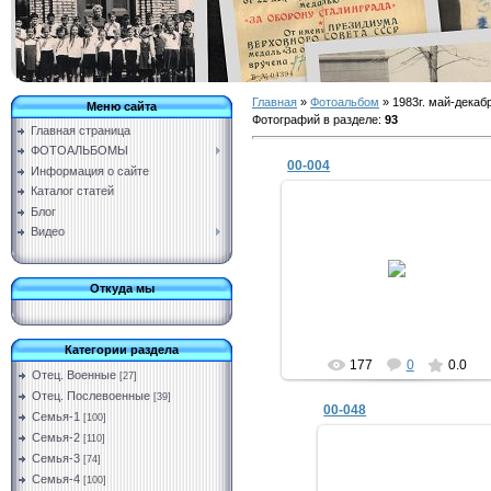
Главная
»
Фотоальбом
» 1983г. май-декаб
Меню сайта
Фотографий в разделе
:
93
Главная страница
ФОТОАЛЬБОМЫ
00-004
Информация о сайте
Каталог статей
Блог
Видео
11.03.2019
Vermut
Откуда мы
Категории раздела
177
0
0.0
Отец. Военные
[27]
Отец. Послевоенные
[39]
00-048
Семья-1
[100]
Семья-2
[110]
Семья-3
[74]
Семья-4
[100]