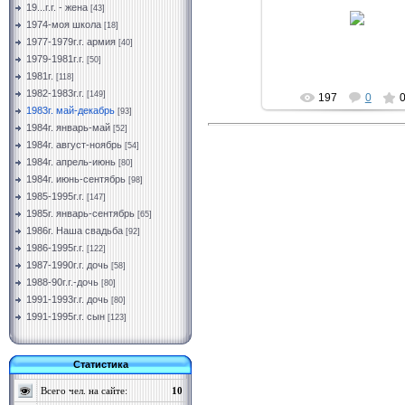
11.03.2019
19...г.г. - жена
[43]
1974-моя школа
[18]
Vermut
1977-1979г.г. армия
[40]
1979-1981г.г.
[50]
1981г.
[118]
1982-1983г.г.
[149]
197
0
0
1983г. май-декабрь
[93]
1984г. январь-май
[52]
1984г. август-ноябрь
[54]
1984г. апрель-июнь
[80]
1984г. июнь-сентябрь
[98]
1985-1995г.г.
[147]
1985г. январь-сентябрь
[65]
1986г. Наша свадьба
[92]
1986-1995г.г.
[122]
1987-1990г.г. дочь
[58]
1988-90г.г.-дочь
[80]
1991-1993г.г. дочь
[80]
1991-1995г.г. сын
[123]
Статистика
Всего чел. на сайте:
10