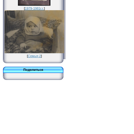
[
1979-1981г.г.
]
[
Семья-2
]
Поделиться