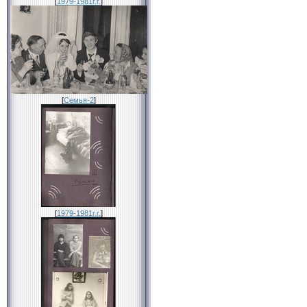
[
1979-1981г.г.
]
[
Семья-2
]
[
1979-1981г.г.
]