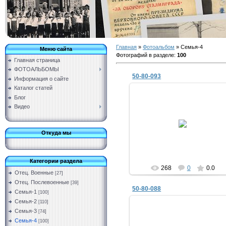
Главная
»
Фотоальбом
» Семья-4
Меню сайта
Фотографий в разделе
:
100
Главная страница
ФОТОАЛЬБОМЫ
50-80-093
Информация о сайте
Каталог статей
Блог
Видео
11.03.2019
Vermut
Откуда мы
Категории раздела
268
0
0.0
Отец. Военные
[27]
Отец. Послевоенные
[39]
50-80-088
Семья-1
[100]
Семья-2
[110]
Семья-3
[74]
Семья-4
[100]