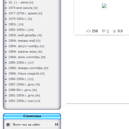
11.03.2019
19...г.г. - жена
[43]
1974-моя школа
[18]
Vermut
1977-1979г.г. армия
[40]
1979-1981г.г.
[50]
1981г.
[118]
1982-1983г.г.
[149]
258
0
0.0
1983г. май-декабрь
[93]
1984г. январь-май
[52]
1984г. август-ноябрь
[54]
1984г. апрель-июнь
[80]
1984г. июнь-сентябрь
[98]
1985-1995г.г.
[147]
1985г. январь-сентябрь
[65]
1986г. Наша свадьба
[92]
1986-1995г.г.
[122]
1987-1990г.г. дочь
[58]
1988-90г.г.-дочь
[80]
1991-1993г.г. дочь
[80]
1991-1995г.г. сын
[123]
Статистика
Всего чел. на сайте:
10