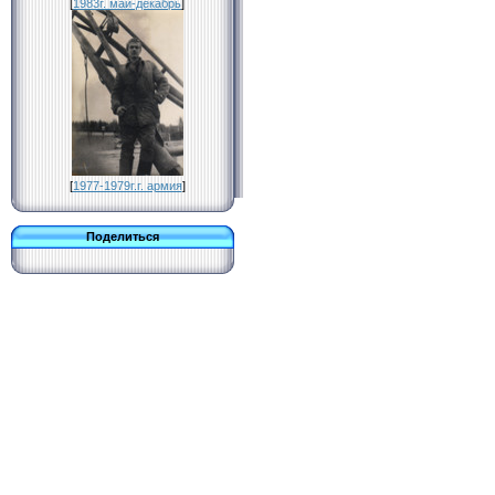
[
1983г. май-декабрь
]
[
1977-1979г.г. армия
]
Поделиться