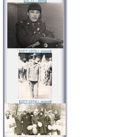
[
19...г.г. - жена
]
[
1977-1979г.г. армия
]
[
1977-1979г.г. армия
]