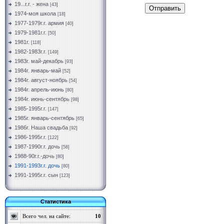
19...г.г. - жена
[43]
Отправить
1974-моя школа
[18]
1977-1979г.г. армия
[40]
1979-1981г.г.
[50]
1981г.
[118]
1982-1983г.г.
[149]
1983г. май-декабрь
[93]
1984г. январь-май
[52]
1984г. август-ноябрь
[54]
1984г. апрель-июнь
[80]
1984г. июнь-сентябрь
[98]
1985-1995г.г.
[147]
1985г. январь-сентябрь
[65]
1986г. Наша свадьба
[92]
1986-1995г.г.
[122]
1987-1990г.г. дочь
[58]
1988-90г.г.-дочь
[80]
1991-1993г.г. дочь
[80]
1991-1995г.г. сын
[123]
Статистика
Всего чел. на сайте:
10