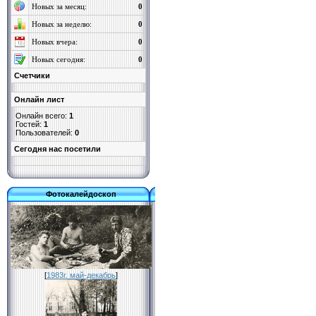
Новых за месяц:
0
Новых за неделю:
0
Новых вчера:
0
Новых сегодня:
0
Счетчики
Онлайн лист
Онлайн всего:
1
Гостей:
1
Пользователей:
0
Cегодня нас посетили
Фотокалейдоскоп
[
1983г. май-декабрь
]