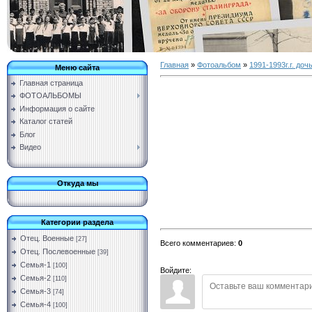
Главная
»
Фотоальбом
»
1991-1993г.г. доч
Меню сайта
Главная страница
ФОТОАЛЬБОМЫ
Информация о сайте
Каталог статей
Блог
Видео
Откуда мы
Категории раздела
Отец. Военные
[27]
Всего комментариев
:
0
Отец. Послевоенные
[39]
Семья-1
[100]
Войдите:
Семья-2
[110]
Семья-3
[74]
Семья-4
[100]