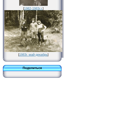
[
1982-1983г.г.
]
[
1983г. май-декабрь
]
Поделиться