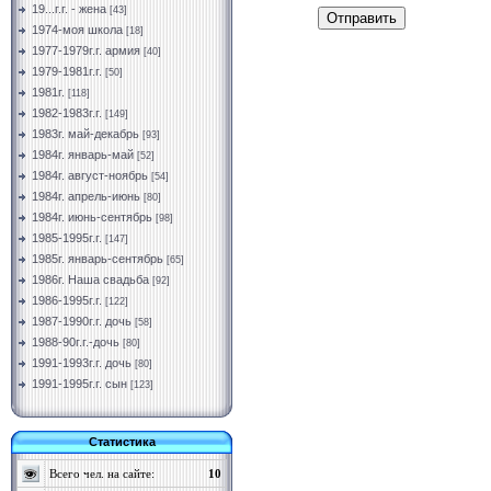
19...г.г. - жена
[43]
Отправить
1974-моя школа
[18]
1977-1979г.г. армия
[40]
1979-1981г.г.
[50]
1981г.
[118]
1982-1983г.г.
[149]
1983г. май-декабрь
[93]
1984г. январь-май
[52]
1984г. август-ноябрь
[54]
1984г. апрель-июнь
[80]
1984г. июнь-сентябрь
[98]
1985-1995г.г.
[147]
1985г. январь-сентябрь
[65]
1986г. Наша свадьба
[92]
1986-1995г.г.
[122]
1987-1990г.г. дочь
[58]
1988-90г.г.-дочь
[80]
1991-1993г.г. дочь
[80]
1991-1995г.г. сын
[123]
Статистика
Всего чел. на сайте:
10