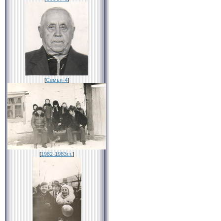
[
Семья-4
]
[
1982-1983г.г.
]