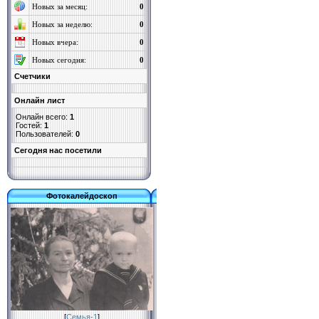
Новых за месяц:
0
Новых за неделю:
0
Новых вчера:
0
Новых сегодня:
0
Счетчики
Онлайн лист
Онлайн всего:
1
Гостей:
1
Пользователей:
0
Cегодня нас посетили
Фотокалейдоскоп
[
Семья-1
]