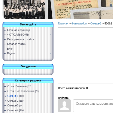
Главная
»
Фотоальбом
»
Семья-1
» 50062
Меню сайта
Главная страница
ФОТОАЛЬБОМЫ
Информация о сайте
Каталог статей
Блог
Видео
Откуда мы
Категории раздела
Отец. Военные
[27]
Всего комментариев
:
0
Отец. Послевоенные
[39]
Семья-1
[100]
Войдите:
Семья-2
[110]
Семья-3
[74]
Семья-4
[100]